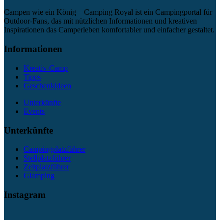
Campen wie ein König – Camping Royal ist ein Campingportal für
Outdoor-Fans, das mit nützlichen Informationen und kreativen
Inspirationen das Camperleben komfortabler und einfacher gestaltet.
Informationen
Kreativ-Camp
Tipps
Geschenkideen
Unterkünfte
Events
Unterkünfte
Campingplatzführer
Stellplatzführer
Zeltplatzführer
Glamping
Instagram