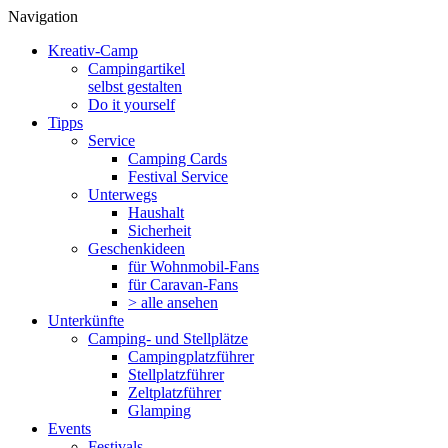
Navigation
Kreativ-Camp
Campingartikel
selbst gestalten
Do it yourself
Tipps
Service
Camping Cards
Festival Service
Unterwegs
Haushalt
Sicherheit
Geschenkideen
für Wohnmobil-Fans
für Caravan-Fans
> alle ansehen
Unterkünfte
Camping- und Stellplätze
Campingplatzführer
Stellplatzführer
Zeltplatzführer
Glamping
Events
Festivals