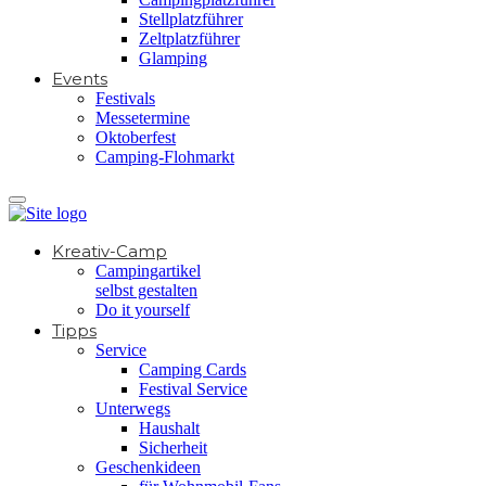
Stellplatzführer
Zeltplatzführer
Glamping
Events
Festivals
Messetermine
Oktoberfest
Camping-Flohmarkt
Kreativ-Camp
Campingartikel
selbst gestalten
Do it yourself
Tipps
Service
Camping Cards
Festival Service
Unterwegs
Haushalt
Sicherheit
Geschenkideen