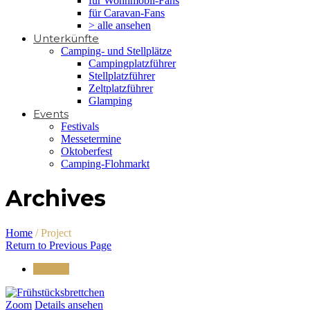
für Wohnmobil-Fans
für Caravan-Fans
> alle ansehen
Unterkünfte
Camping- und Stellplätze
Campingplatzführer
Stellplatzführer
Zeltplatzführer
Glamping
Events
Festivals
Messetermine
Oktoberfest
Camping-Flohmarkt
Archives
Home
/
Project
Return to Previous Page
haushalt
Zoom
Details ansehen