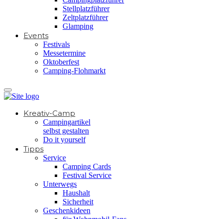
Stellplatzführer
Zeltplatzführer
Glamping
Events
Festivals
Messetermine
Oktoberfest
Camping-Flohmarkt
Kreativ-Camp
Campingartikel
selbst gestalten
Do it yourself
Tipps
Service
Camping Cards
Festival Service
Unterwegs
Haushalt
Sicherheit
Geschenkideen