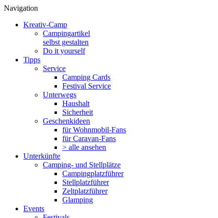
Navigation
Kreativ-Camp
Campingartikel
selbst gestalten
Do it yourself
Tipps
Service
Camping Cards
Festival Service
Unterwegs
Haushalt
Sicherheit
Geschenkideen
für Wohnmobil-Fans
für Caravan-Fans
> alle ansehen
Unterkünfte
Camping- und Stellplätze
Campingplatzführer
Stellplatzführer
Zeltplatzführer
Glamping
Events
Festivals