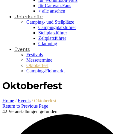
für Wohnmobil-Fans
für Caravan-Fans
> alle ansehen
Unterkünfte
Camping- und Stellplätze
Campingplatzführer
Stellplatzführer
Zeltplatzführer
Glamping
Events
Festivals
Messetermine
Oktoberfest
Camping-Flohmarkt
Oktoberfest
Home
/
Events
/
Oktoberfest
Return to Previous Page
42 Veranstaltungen gefunden.