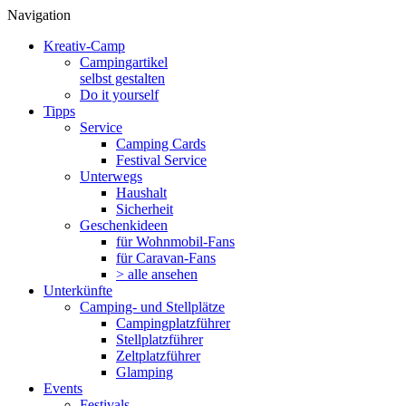
Navigation
Kreativ-Camp
Campingartikel
selbst gestalten
Do it yourself
Tipps
Service
Camping Cards
Festival Service
Unterwegs
Haushalt
Sicherheit
Geschenkideen
für Wohnmobil-Fans
für Caravan-Fans
> alle ansehen
Unterkünfte
Camping- und Stellplätze
Campingplatzführer
Stellplatzführer
Zeltplatzführer
Glamping
Events
Festivals