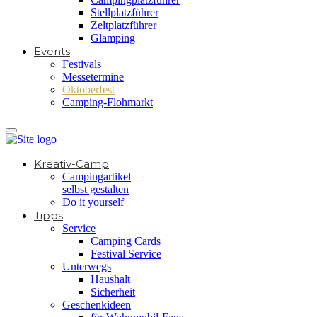
Stellplatzführer
Zeltplatzführer
Glamping
Events
Festivals
Messetermine
Oktoberfest
Camping-Flohmarkt
Kreativ-Camp
Campingartikel
selbst gestalten
Do it yourself
Tipps
Service
Camping Cards
Festival Service
Unterwegs
Haushalt
Sicherheit
Geschenkideen